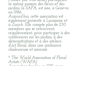
la même passion des fleurs et des
jardins, la SAFA, est née, à Genève,
en 1986.
Aujourd’hui, cette association est
également présente à Lausanne et
à Zurich. Elle compte plus de 230
membres qui se retrouvent,
régulièrement, pour participer à des
conférences sur les jardins, à des
démonstrations et à des ateliers
d'art floral, dans une ambiance
chaleureuse et amicale.
²
The World Association of Floral
Artists (WAFA)
Association fondée en 1981, pour
renforcer les liens d'amitié entre les
pays membres et organiser des
forums où les adhérents peuvent
échanger des idées et des tendances
dans l'arrangement floral. Le soin et
la conservation des ressources
naturelles et de l'environnement
sont également des considérations
importantes.
Tous les trois ans, un pays membre