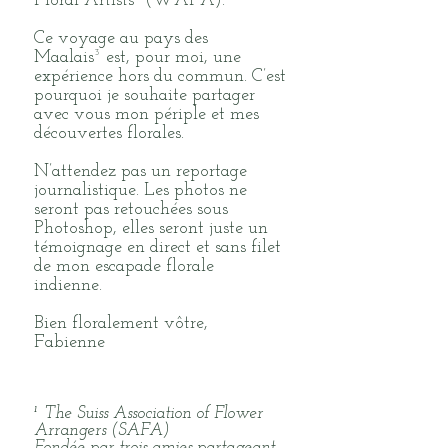
Floral Artists²
(WAFA).
Ce voyage au pays des
Maalais³
est, pour moi, une
expérience hors du commun. C’est
pourquoi je souhaite partager
avec vous mon périple et mes
découvertes florales.
N’attendez pas un reportage
journalistique. Les photos ne
seront pas retouchées sous
Photoshop, elles seront juste un
témoignage en direct et sans filet
de mon escapade florale
indienne.
Bien floralement vôtre,
Fabienne
¹
The Suiss Association of Flower
Arrangers (SAFA)
Fondée par trois amies partageant